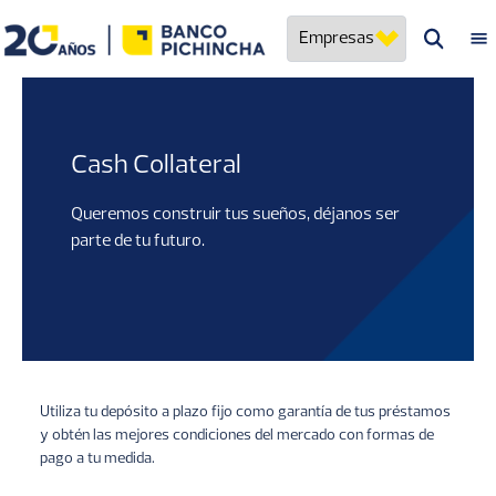
Pasar
Banco Pichincha
Navegación
al
principal
contenido
principal
Cash Collateral
Queremos construir tus sueños, déjanos ser
parte de tu futuro.
Utiliza tu depósito a plazo fijo como garantía de tus préstamos
y obtén las mejores condiciones del mercado con formas de
pago a tu medida.